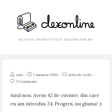
Skip
to
content
BLOGUL PROIECTULUI DEXONLINE.RO
Post
Post
Post
cata
1 ianuarie 2002
articole vechi
author:
published:
category:
Post
3 Comments
comments:
Anul nou. Avem 42 de cuvinte, din care
eu am introdus 34. Progres, nu gluma! :)