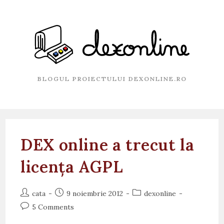
Skip
to
content
BLOGUL PROIECTULUI DEXONLINE.RO
DEX online a trecut la
licența AGPL
Post
Post
Post
cata
9 noiembrie 2012
dexonline
author:
published:
category:
Post
5 Comments
comments: