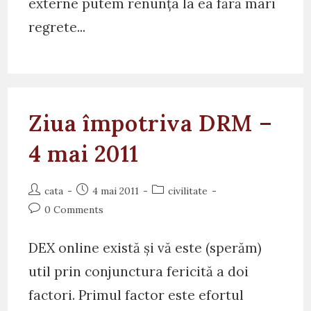
externe putem renunța la ea fără mari
regrete...
Ziua împotriva DRM –
4 mai 2011
Post
Post
Post
cata
4 mai 2011
civilitate
author:
published:
category:
Post
0 Comments
comments:
DEX online există și vă este (sperăm)
util prin conjunctura fericită a doi
factori. Primul factor este efortul