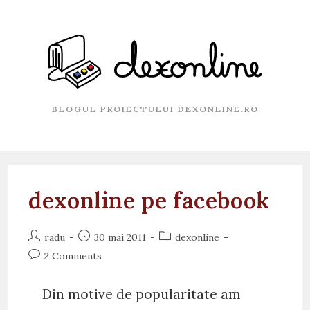
Skip
to
content
BLOGUL PROIECTULUI DEXONLINE.RO
dexonline pe facebook
Post
Post
Post
radu
30 mai 2011
dexonline
author:
published:
category:
Post
2 Comments
comments:
Din motive de popularitate am