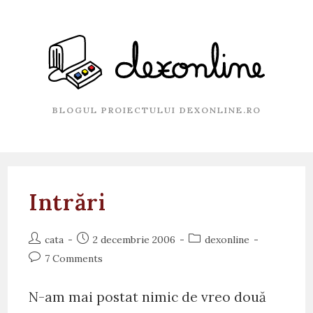
Skip
to
content
BLOGUL PROIECTULUI DEXONLINE.RO
Intrări
Post
Post
Post
cata
2 decembrie 2006
dexonline
author:
published:
category:
Post
7 Comments
comments:
N-am mai postat nimic de vreo două