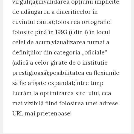
virguliţă);invalidarea opțiunii implicite
de adăugarea a diacriticelor în
cuvîntul căutat;folosirea ortografiei
folosite pînă în 1993 (î din i) în locul
celei de acum;vizualizarea numai a
definiţiilor din categoria „oficiale”
(adică a celor girate de o instituție
prestigioasă);posibilitatea ca flexiunile
să fie afișate expandat;Între timp
lucrăm la optimizarea site-ului, cea
mai vizibilă fiind folosirea unei adrese
URL mai prietenoase!