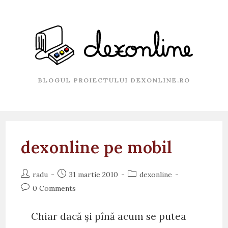
Skip
to
content
BLOGUL PROIECTULUI DEXONLINE.RO
dexonline pe mobil
Post
Post
Post
radu
31 martie 2010
dexonline
author:
published:
category:
Post
0 Comments
comments:
Chiar dacă și pînă acum se putea