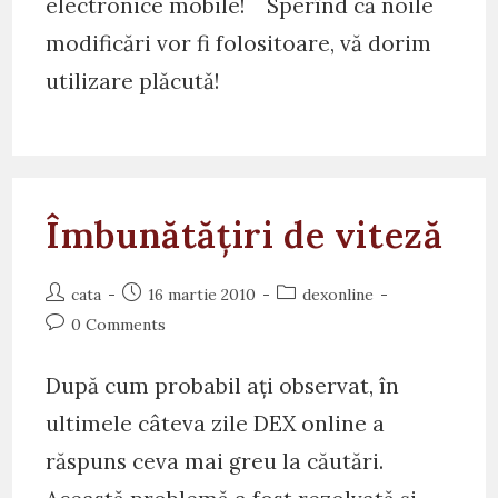
electronice mobile! Sperînd că noile
modificări vor fi folositoare, vă dorim
utilizare plăcută!
Îmbunătățiri de viteză
Post
Post
Post
cata
16 martie 2010
dexonline
author:
published:
category:
Post
0 Comments
comments:
După cum probabil ați observat, în
ultimele câteva zile DEX online a
răspuns ceva mai greu la căutări.