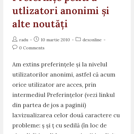
utlizatori anonimi și
alte noutăți
Post
Post
Post
radu
10 martie 2010
dexonline
author:
published:
category:
Post
0 Comments
comments:
Am extins preferințele și la nivelul
utilizatorilor anonimi, astfel că acum
orice utilizator are acces, prin
intermediul Preferințelor (vezi linkul
din partea de jos a paginii)
la:vizualizarea celor două caractere cu
probleme: ş şi ţ cu sedilă (în loc de