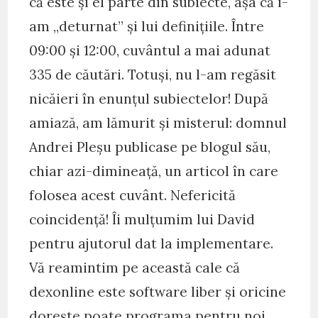
că este și el parte din subiecte, așa că i-
am „deturnat” și lui definițiile. Între
09:00 și 12:00, cuvântul a mai adunat
335 de căutări. Totuși, nu l-am regăsit
nicăieri în enunțul subiectelor! După
amiază, am lămurit și misterul: domnul
Andrei Pleșu publicase pe blogul său,
chiar azi-dimineață, un articol în care
folosea acest cuvânt. Nefericită
coincidență! Îi mulțumim lui David
pentru ajutorul dat la implementare.
Vă reamintim pe această cale că
dexonline este software liber și oricine
dorește poate programa pentru noi.