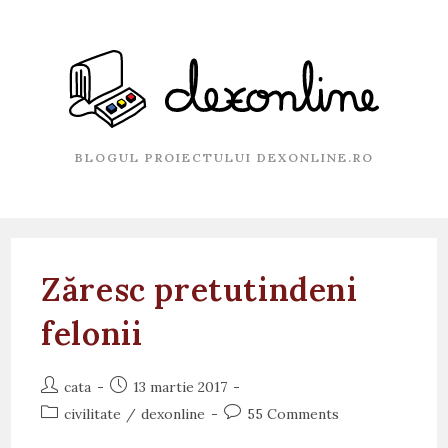
Skip
to
content
BLOGUL PROIECTULUI DEXONLINE.RO
Zăresc pretutindeni
felonii
Post
Post
cata
13 martie 2017
author:
published:
Post
Post
civilitate
/
dexonline
55 Comments
category:
comments: