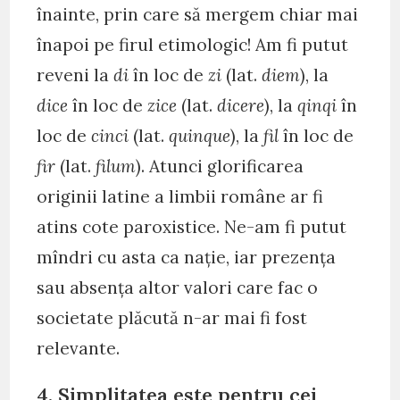
înainte, prin care să mergem chiar mai
înapoi pe firul etimologic! Am fi putut
reveni la
di
în loc de
zi
(lat.
diem
), la
dice
în loc de
zice
(lat.
dicere
), la
qinqi
în
loc de
cinci
(lat.
quinque
), la
fil
în loc de
fir
(lat.
filum
). Atunci glorificarea
originii latine a limbii române ar fi
atins cote paroxistice. Ne-am fi putut
mîndri cu asta ca nație, iar prezența
sau absența altor valori care fac o
societate plăcută n-ar mai fi fost
relevante.
4. Simplitatea este pentru cei