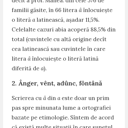
decît a prof. Manea: din cele 576 de
familii găsite, în 66 litera
â
înlocuiește
o literă
a
latinească, așadar 11,5%.
Celelalte cazuri abia acoperă 88,5% din
total (cuvintele cu altă origine decît
cea latinească sau cuvintele în care
litera
â
înlocuiește o literă latină
diferită de
a
).
2. Ânger, vênt, adûnc, fôntână
Scrierea cu
â
din
a
este doar un prim
pas spre minunata lume a ortografiei
bazate pe etimologie. Sîntem de acord
că există multe situații în care sunetul