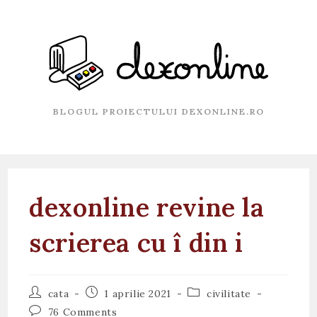
Skip
to
content
BLOGUL PROIECTULUI DEXONLINE.RO
dexonline revine la
scrierea cu î din i
Post
Post
Post
cata
1 aprilie 2021
civilitate
author:
published:
category:
Post
76 Comments