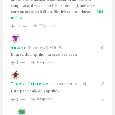
simplitate, îl vor urma tot cei educați, adică, cei
care au scris cu â din a, fiindcă cei needucați,
…
Mai
mult »
Răspunde
-4
Andrei
1 aprilie 2021 05:11
E farsa de 1 Aprilie, nu cred asa ceva.
Răspunde
1
Teodor Cristofor
1 aprilie 2021 06:28
Este păcăleală de 1 aprilie?
Răspunde
1