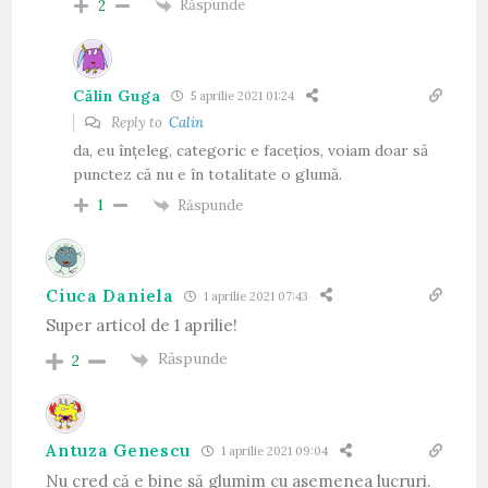
Răspunde
2
Călin Guga
5 aprilie 2021 01:24
Reply to
Calin
da, eu înțeleg, categoric e facețios, voiam doar să
punctez că nu e în totalitate o glumă.
Răspunde
1
Ciuca Daniela
1 aprilie 2021 07:43
Super articol de 1 aprilie!
Răspunde
2
Antuza Genescu
1 aprilie 2021 09:04
Nu cred că e bine să glumim cu asemenea lucruri.