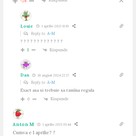
Răspunde
-28
Louie
1 aprilie 2021 11:10
Reply to
A-M
? ? ? ? ? ? ? ? ? ? ? ? ?
Răspunde
1
Dan
16 august 2024 22:17
Reply to
A-M
Exact asa si trebuie sa ramîna regula
Răspunde
0
Anton M
1 aprilie 2021 01:44
Cumva e 1 aprilie? ?