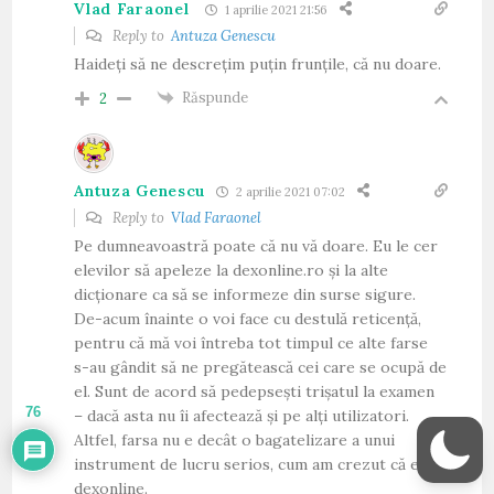
Vlad Faraonel
1 aprilie 2021 21:56
Reply to
Antuza Genescu
Haideți să ne descrețim puțin frunțile, că nu doare.
Răspunde
2
Antuza Genescu
2 aprilie 2021 07:02
Reply to
Vlad Faraonel
Pe dumneavoastră poate că nu vă doare. Eu le cer
elevilor să apeleze la dexonline.ro și la alte
dicționare ca să se informeze din surse sigure.
De-acum înainte o voi face cu destulă reticență,
pentru că mă voi întreba tot timpul ce alte farse
s-au gândit să ne pregătească cei care se ocupă de
el. Sunt de acord să pedepsești trișatul la examen
76
– dacă asta nu îi afectează și pe alți utilizatori.
Altfel, farsa nu e decât o bagatelizare a unui
instrument de lucru serios, cum am crezut că e și
dexonline.