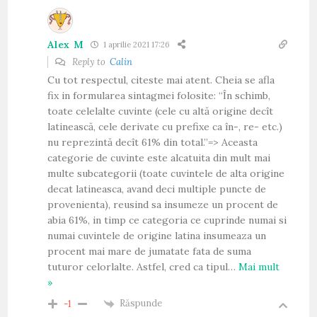
Alex M
1 aprilie 2021 17:26
Reply to
Calin
Cu tot respectul, citeste mai atent. Cheia se afla
fix in formularea sintagmei folosite: “În schimb,
toate celelalte cuvinte (cele cu altă origine decît
latinească, cele derivate cu prefixe ca în-, re- etc.)
nu reprezintă decît 61% din total.”=> Aceasta
categorie de cuvinte este alcatuita din mult mai
multe subcategorii (toate cuvintele de alta origine
decat latineasca, avand deci multiple puncte de
provenienta), reusind sa insumeze un procent de
abia 61%, in timp ce categoria ce cuprinde numai si
numai cuvintele de origine latina insumeaza un
procent mai mare de jumatate fata de suma
tuturor celorlalte. Astfel, cred ca tipul
…
Mai mult
»
Răspunde
-1