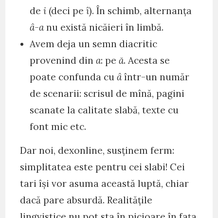
de
i
(deci pe
î
). În schimb, alternanța
â-a
nu există nicăieri în limbă.
Avem deja un semn diacritic
provenind din
a
: pe
ă
. Acesta se
poate confunda cu
â
într-un număr
de scenarii: scrisul de mînă, pagini
scanate la calitate slabă, texte cu
font mic etc.
Dar noi, dexonline, susținem ferm:
simplitatea este pentru cei slabi! Cei
tari își vor asuma această luptă, chiar
dacă pare absurdă. Realitățile
lingvistice nu pot sta în picioare în fața