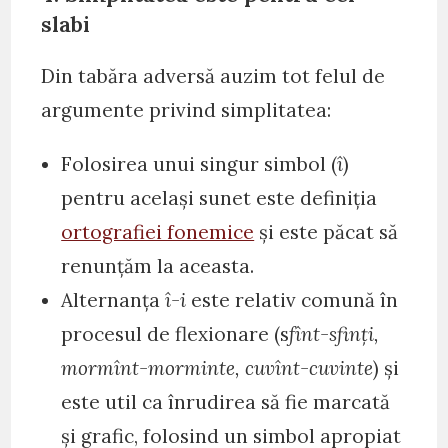
slabi
Din tabăra adversă auzim tot felul de
argumente privind simplitatea:
Folosirea unui singur simbol (
î
)
pentru același sunet este definiția
ortografiei fonemice
și este păcat să
renunțăm la aceasta.
Alternanța
î-i
este relativ comună în
procesul de flexionare (s
fînt-sfinți,
mormînt-morminte,
cuvînt-cuvinte
) și
este util ca înrudirea să fie marcată
și grafic, folosind un simbol apropiat