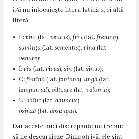
î/â
nu înlocuiește litera latină
a
, ci altă
literă:
E:
vînt
(lat.
v
e
ntus
),
frîu
(lat.
fr
e
num
),
sămînță
(lat.
sem
e
ntia
),
vîna
(lat.
v
e
nare
);
I:
rîu
(lat.
r
i
vus
),
sîn
(lat.
s
i
nus
);
O:
fîntînă
(lat.
f
o
ntana
),
lîngă
(lat.
l
o
ngum ad
),
vîltoare
(lat.
v
o
ltoria
);
U:
adînc
(lat.
ad
u
ncus
),
osînză
(lat.
abs
u
ngi
a).
Dar aceste mici discrepanțe nu trebuie
să ne descurajeze! Dimpotrivă, ele sînt