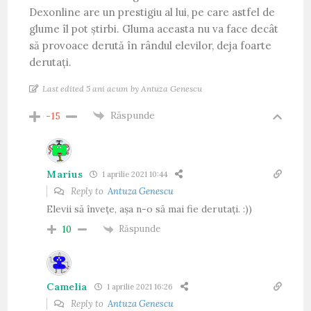
Dexonline are un prestigiu al lui, pe care astfel de
glume îl pot știrbi. Gluma aceasta nu va face decât
să provoace derută în rândul elevilor, deja foarte
derutați.
Last edited 5 ani acum by Antuza Genescu
Răspunde
-15
Marius
1 aprilie 2021 10:44
Reply to
Antuza Genescu
Elevii să învețe, așa n-o să mai fie derutați. :))
Răspunde
10
Camelia
1 aprilie 2021 16:26
Reply to
Antuza Genescu