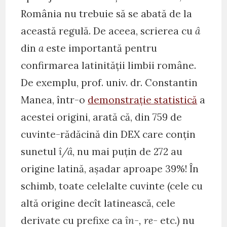
România nu trebuie să se abată de la
această regulă. De aceea, scrierea cu
â
din
a
este importantă pentru
confirmarea latinității limbii române.
De exemplu, prof. univ. dr. Constantin
Manea, într-o
demonstrație statistică
a
acestei origini, arată că, din 759 de
cuvinte-rădăcină din DEX care conțin
sunetul
î/â
, nu mai puțin de 272 au
origine latină, așadar aproape 39%! În
schimb, toate celelalte cuvinte (cele cu
altă origine decît latinească, cele
derivate cu prefixe ca
în-, re-
etc.) nu