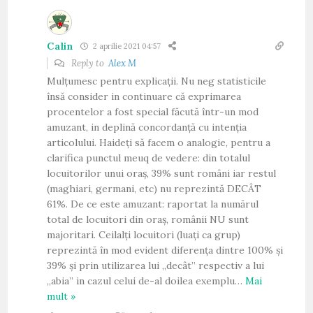
Calin
2 aprilie 2021 04:57
Reply to
Alex M
Mulțumesc pentru explicații. Nu neg statisticile
însă consider in continuare că exprimarea
procentelor a fost special făcută într-un mod
amuzant, in deplină concordanță cu intenția
articolului. Haideți să facem o analogie, pentru a
clarifica punctul meuq de vedere: din totalul
locuitorilor unui oraș, 39% sunt români iar restul
(maghiari, germani, etc) nu reprezintă DECÂT
61%. De ce este amuzant: raportat la numărul
total de locuitori din oraș, românii NU sunt
majoritari. Ceilalți locuitori (luați ca grup)
reprezintă în mod evident diferența dintre 100% și
39% și prin utilizarea lui „decât” respectiv a lui
„abia” in cazul celui de-al doilea exemplu
…
Mai
mult »