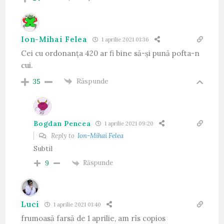
Ion-Mihai Felea
1 aprilie 2021 01:36
Cei cu ordonanța 420 ar fi bine să-și pună pofta-n
cui.
Răspunde
35
Bogdan Pencea
1 aprilie 2021 09:20
Reply to
Ion-Mihai Felea
Subtil
Răspunde
9
Luci
1 aprilie 2021 01:40
frumoasă farsă de 1 aprilie, am rîs copios