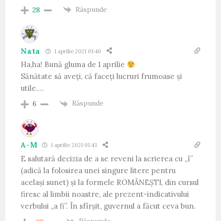
Răspunde
28
Nata
1 aprilie 2021 01:40
Ha,ha! Bună gluma de 1 aprilie
Sănătate să aveți, că faceți lucruri frumoase și
utile….
Răspunde
6
A-M
1 aprilie 2021 01:43
E salutară decizia de a se reveni la scrierea cu „î”
(adică la folosirea unei singure litere pentru
același sunet) și la formele ROMÂNEȘTI, din cursul
firesc al limbii noastre, ale prezent-indicativului
verbului „a fi”. În sfîrșit, guvernul a făcut ceva bun.