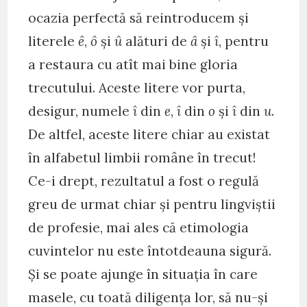
ocazia perfectă să reintroducem și
literele
ê
,
ô
și
û
alături de
â
și
î
, pentru
a restaura cu atît mai bine gloria
trecutului. Aceste litere vor purta,
desigur, numele
î
din
e
,
î
din
o
și
î
din
u
.
De altfel, aceste litere chiar au existat
în alfabetul limbii române în trecut!
Ce-i drept, rezultatul a fost o regulă
greu de urmat chiar și pentru lingviștii
de profesie, mai ales că etimologia
cuvintelor nu este întotdeauna sigură.
Și se poate ajunge în situația în care
masele, cu toată diligența lor, să nu-și