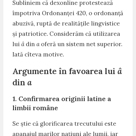
Subliniem că dexonline protestează
împotriva Ordonanței 420, o ordonanță
abuzivă, ruptă de realitățile lingvistice
și patriotice. Considerăm că utilizarea
lui
â
din
a
oferă un sistem net superior.
Iată cîteva motive.
Argumente în favoarea lui
â
din
a
1. Confirmarea originii latine a
limbii române
Se știe că glorificarea trecutului este
apanajul marilor națiuni ale lumii, iar