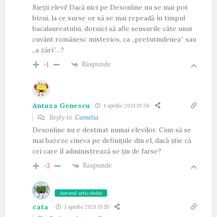
Bieții elevi! Dacă nici pe Dexonline nu se mai pot
bizui, la ce surse or să se mai repeadă în timpul
bacalaureatului, dornici să afle sensurile câte unui
cuvânt românesc misterios, ca „pretutindenea” sau
„a zări”…?
Răspunde
-1
Antuza Genescu
1 aprilie 2021 19:36
Reply to
Camelia
Dexonline nu e destinat numai elevilor. Cum să se
mai bazeze cineva pe definițiile din el, dacă știe că
cei care îl administrează se țin de farse?
Răspunde
-3
Autorul articolului
cata
1 aprilie 2021 19:55