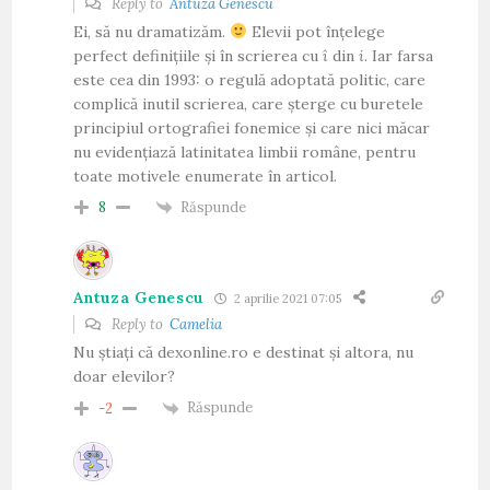
Reply to
Antuza Genescu
Ei, să nu dramatizăm.
Elevii pot înțelege
perfect definițiile și în scrierea cu
î
din
i
. Iar farsa
este cea din 1993: o regulă adoptată politic, care
complică inutil scrierea, care șterge cu buretele
principiul ortografiei fonemice și care nici măcar
nu evidențiază latinitatea limbii române, pentru
toate motivele enumerate în articol.
Răspunde
8
Antuza Genescu
2 aprilie 2021 07:05
Reply to
Camelia
Nu știați că dexonline.ro e destinat și altora, nu
doar elevilor?
Răspunde
-2