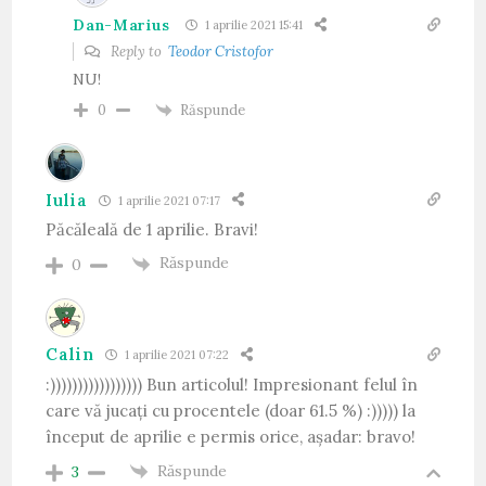
Dan-Marius
1 aprilie 2021 15:41
Reply to
Teodor Cristofor
NU!
Răspunde
0
Iulia
1 aprilie 2021 07:17
Păcăleală de 1 aprilie. Bravi!
Răspunde
0
Calin
1 aprilie 2021 07:22
:))))))))))))))))) Bun articolul! Impresionant felul în
care vă jucați cu procentele (doar 61.5 %) :))))) la
început de aprilie e permis orice, așadar: bravo!
Răspunde
3