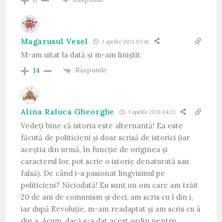
Magarusul Vesel
1 aprilie 2021 03:41
M-am uitat la dată și m-am liniștit.
Răspunde
14
Alina Raluca Gheorghe
1 aprilie 2021 04:21
Vedeți bine că istoria este alternantă! Ea este
făcută de politicieni și doar scrisă de istorici (iar
aceștia din urmă, în funcție de originea și
caracterul lor, pot scrie o istorie denaturată sau
falsă). De când i-a pasionat lingvismul pe
politicieni? Niciodată! Eu sunt un om care am trăit
20 de ani de comunism și deci, am scris cu î din i,
iar după Revoluție, m-am readaptat și am scris cu â
din a. Acum, dacă s-a dat acest ordin pentru