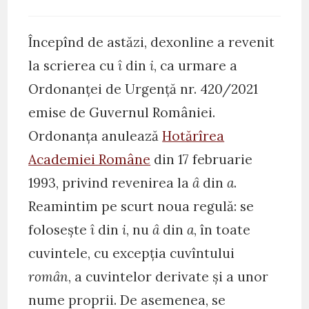
comments:
Începînd de astăzi, dexonline a revenit
la scrierea cu
î
din
i
, ca urmare a
Ordonanței de Urgență nr. 420/2021
emise de Guvernul României.
Ordonanța anulează
Hotărîrea
Academiei Române
din 17 februarie
1993, privind revenirea la
â
din
a
.
Reamintim pe scurt noua regulă: se
folosește
î
din
i
, nu
â
din
a
, în toate
cuvintele, cu excepția cuvîntului
român
, a cuvintelor derivate și a unor
nume proprii. De asemenea, se