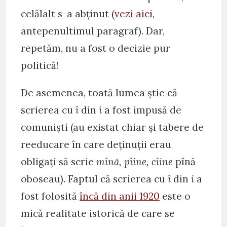
celălalt s-a abținut (
vezi aici
,
antepenultimul paragraf). Dar,
repetăm, nu a fost o decizie pur
politică!
De asemenea, toată lumea știe că
scrierea cu
î
din
i
a fost impusă de
comuniști (au existat chiar și tabere de
reeducare în care deținuții erau
obligați să scrie
mînă, pîine, cîine
pînă
oboseau). Faptul că scrierea cu
î
din
i
a
fost folosită
încă din anii 1920
este o
mică realitate istorică de care se