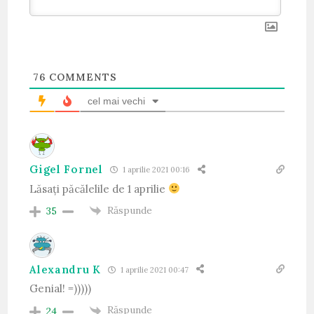
76
COMMENTS
cel mai vechi
Gigel Fornel
1 aprilie 2021 00:16
Lăsați păcălelile de 1 aprilie
Răspunde
35
Alexandru K
1 aprilie 2021 00:47
Genial! =)))))
Răspunde
24