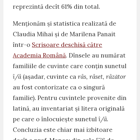
reprezintă decît 61% din total.
Menționăm și statistica realizată de
Claudia Mihai și de Marilena Panait
într-o
Scrisoare deschisă către
Academia Română
. Dînsele au numărat
familiile de cuvinte care conțin sunetul
î/â
(așadar, cuvinte ca
râs, râset, râzător
au fost contorizate ca o singură
familie). Pentru cuvintele provenite din
latină, au inventariat și litera originală
pe care o înlocuiește sunetul
î/â
.
Concluzia este chiar mai izbitoare