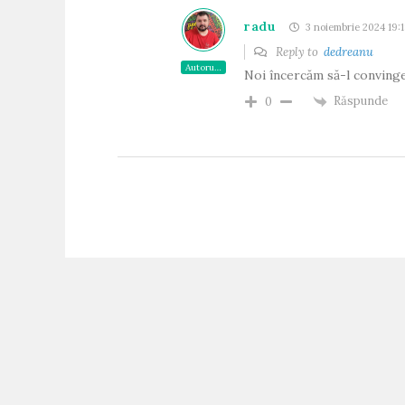
radu
3 noiembrie 2024 19:
Reply to
dedreanu
Autorul articolului
Noi încercăm să-l convinge
Răspunde
0