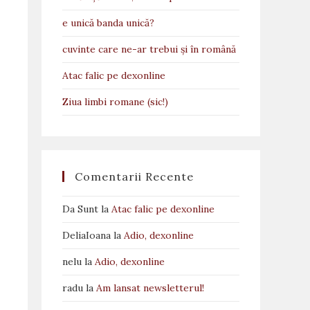
e unică banda unică?
cuvinte care ne-ar trebui și în română
Atac falic pe dexonline
Ziua limbi romane (sic!)
Comentarii Recente
Da Sunt
la
Atac falic pe dexonline
DeliaIoana
la
Adio, dexonline
nelu
la
Adio, dexonline
radu
la
Am lansat newsletterul!