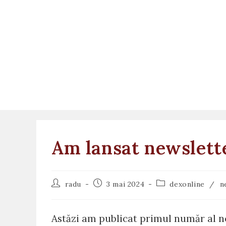
Skip
to
content
Am lansat newslette
Post
Post
Post
radu
3 mai 2024
dexonline
/
n
author:
published:
category:
Astăzi am publicat primul număr al new