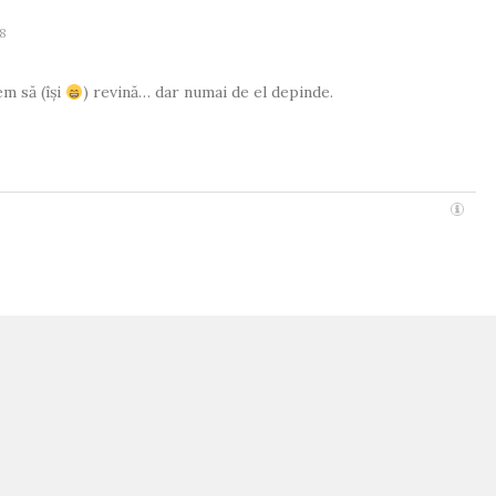
18
m să (își
) revină… dar numai de el depinde.