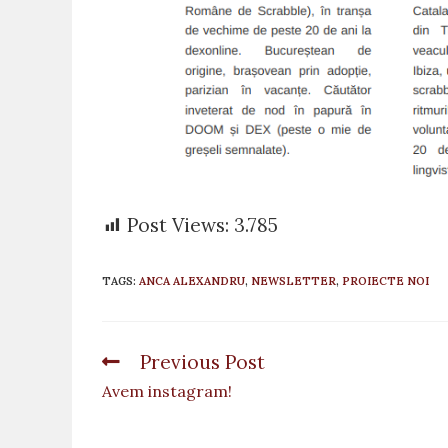
Post Views:
3.785
TAGS
:
ANCA ALEXANDRU
,
NEWSLETTER
,
PROIECTE NOI
Previous Post
Read
more
Avem instagram!
articles