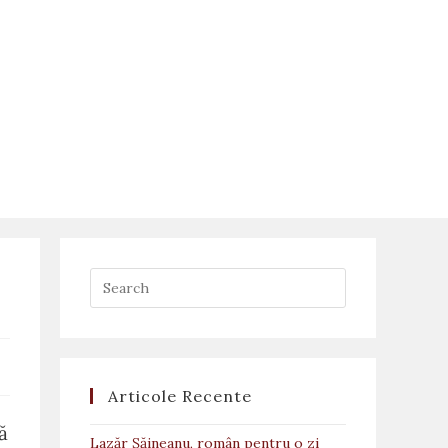
Articole Recente
tă
Lazăr Șăineanu, român pentru o zi