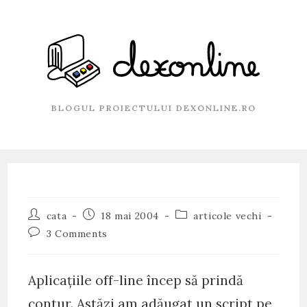
Skip
to
content
BLOGUL PROIECTULUI DEXONLINE.RO
Post
Post
Post
cata
18 mai 2004
articole vechi
author:
published:
category:
Post
3 Comments
comments:
Aplicaţiile off-line încep să prindă
contur. Astăzi am adăugat un script pe