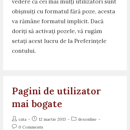
vedere că cei mai mulți utilizatori sunt
obișnuiți cu formatul fără poze, acesta
va rămâne formatul implicit. Dacă
doriți să activați pozele, vă rugăm
setați acest lucru de la Preferințele
contului.
Pagini de utilizator
mai bogate
Post
Post
Post
cata
12 martie 2013
dexonline
author:
published:
category:
Post
0 Comments