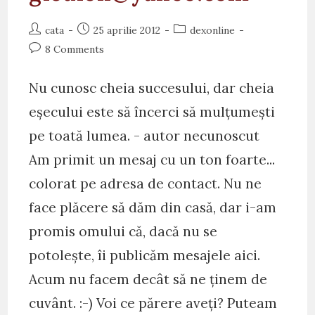
Post
Post
Post
cata
25 aprilie 2012
dexonline
author:
published:
category:
Post
8 Comments
comments:
Nu cunosc cheia succesului, dar cheia
eșecului este să încerci să mulțumești
pe toată lumea. - autor necunoscut
Am primit un mesaj cu un ton foarte...
colorat pe adresa de contact. Nu ne
face plăcere să dăm din casă, dar i-am
promis omului că, dacă nu se
potolește, îi publicăm mesajele aici.
Acum nu facem decât să ne ținem de
cuvânt. :-) Voi ce părere aveți? Puteam