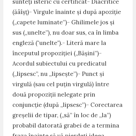
sunteți isteric cu certificat- Diacritice
(ăâîșț)- Virgule înainte și după apoziție
(„capete luminate”)- Ghilimele jos și
sus („unelte”), nu doar sus, ca în limba
engleză ("unelte").- Literă mare la
începutul propoziției („Bășini”)-
Acordul subiectului cu predicatul
(„lipsesc”, nu „lipsește”)- Punct și
virgulă (sau cel puțin virgulă) între
două propoziții nelegate prin
conjuncție (după „lipsesc”)- Corectarea
greșelii de tipar, („să” în loc de „la”)
probabil datorată grabei de a termina
fraza înainte să vă pierdeți ideea