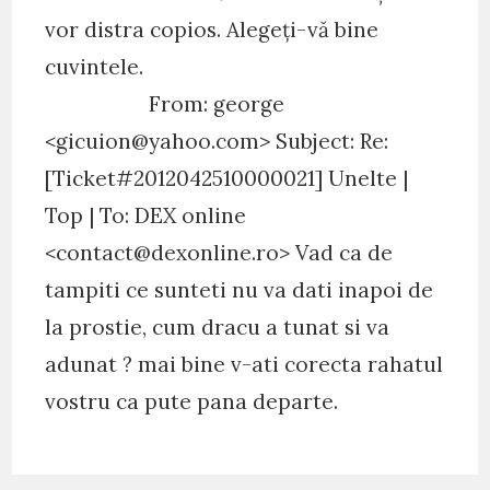
vor distra copios. Alegeți-vă bine
cuvintele.
From: george
<gicuion@yahoo.com> Subject: Re:
[Ticket#2012042510000021] Unelte |
Top | To: DEX online
<contact@dexonline.ro> Vad ca de
tampiti ce sunteti nu va dati inapoi de
la prostie, cum dracu a tunat si va
adunat ? mai bine v-ati corecta rahatul
vostru ca pute pana departe.