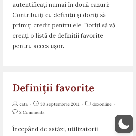
autentificați numai în două cazuri:
Contribuiți cu definiții și doriți să
primiți credit pentru ele; Doriți să vă
creați o listă de definiții favorite
pentru acces ușor.
Definiții favorite
Post
Post
Post
cata
30 septembrie 2011
dexonline
author:
published:
category:
Post
2 Comments
comments:
Începând de astăzi, utilizatorii