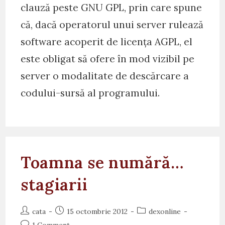
clauză peste GNU GPL, prin care spune
că, dacă operatorul unui server rulează
software acoperit de licența AGPL, el
este obligat să ofere în mod vizibil pe
server o modalitate de descărcare a
codului-sursă al programului.
Toamna se numără…
stagiarii
Post
Post
Post
cata
15 octombrie 2012
dexonline
author:
published:
category:
Post