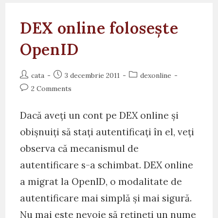
DEX online folosește
OpenID
Post
Post
Post
cata
3 decembrie 2011
dexonline
author:
published:
category:
Post
2 Comments
comments:
Dacă aveți un cont pe DEX online și
obișnuiți să stați autentificați în el, veți
observa că mecanismul de
autentificare s-a schimbat. DEX online
a migrat la OpenID, o modalitate de
autentificare mai simplă și mai sigură.
Nu mai este nevoie să rețineți un nume