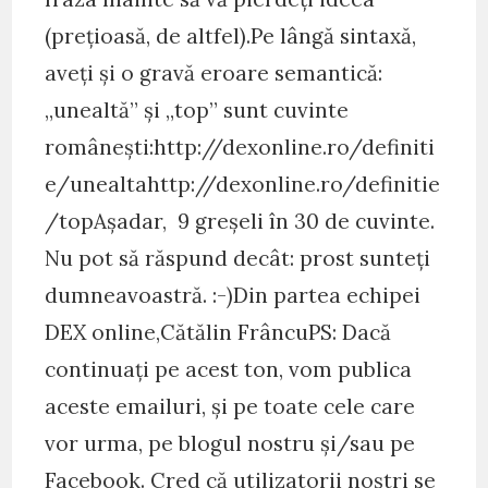
(prețioasă, de altfel).Pe lângă sintaxă,
aveți și o gravă eroare semantică:
„unealtă” și „top” sunt cuvinte
românești:http://dexonline.ro/definiti
e/unealtahttp://dexonline.ro/definitie
/topAșadar, 9 greșeli în 30 de cuvinte.
Nu pot să răspund decât: prost sunteți
dumneavoastră. :-)Din partea echipei
DEX online,Cătălin FrâncuPS: Dacă
continuați pe acest ton, vom publica
aceste emailuri, și pe toate cele care
vor urma, pe blogul nostru și/sau pe
Facebook. Cred că utilizatorii noștri se