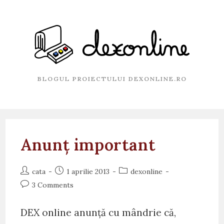
Skip
to
content
BLOGUL PROIECTULUI DEXONLINE.RO
Anunț important
Post
Post
Post
cata
1 aprilie 2013
dexonline
author:
published:
category:
Post
3 Comments
comments:
DEX online anunță cu mândrie că,