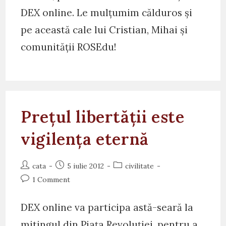
DEX online. Le mulțumim călduros și
pe această cale lui Cristian, Mihai și
comunității ROSEdu!
Prețul libertății este
vigilența eternă
Post
Post
Post
cata
5 iulie 2012
civilitate
author:
published:
category:
Post
1 Comment
comments:
DEX online va participa astă-seară la
mitingul din Piața Revoluției, pentru a