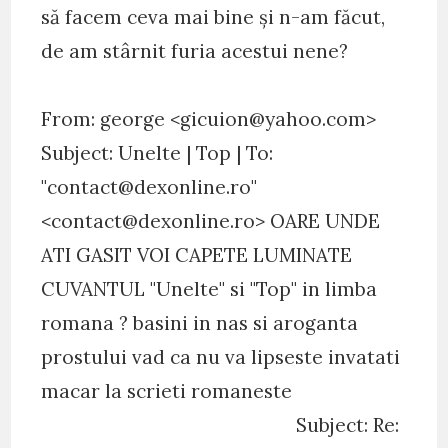
să facem ceva mai bine și n-am făcut,
de am stârnit furia acestui nene?
From: george <gicuion@yahoo.com>
Subject: Unelte | Top | To:
"contact@dexonline.ro"
<contact@dexonline.ro> OARE UNDE
ATI GASIT VOI CAPETE LUMINATE
CUVANTUL "Unelte" si "Top" in limba
romana ? basini in nas si aroganta
prostului vad ca nu va lipseste invatati
macar la scrieti romaneste
Subject: Re: