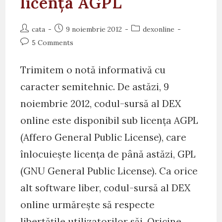
licența AGPL
Post
Post
Post
cata
9 noiembrie 2012
dexonline
author:
published:
category:
Post
5 Comments
comments:
Trimitem o notă informativă cu
caracter semitehnic. De astăzi, 9
noiembrie 2012, codul-sursă al DEX
online este disponibil sub licența AGPL
(Affero General Public License), care
înlocuiește licența de până astăzi, GPL
(GNU General Public License). Ca orice
alt software liber, codul-sursă al DEX
online urmărește să respecte
libertățile utilizatorilor săi. Oricine