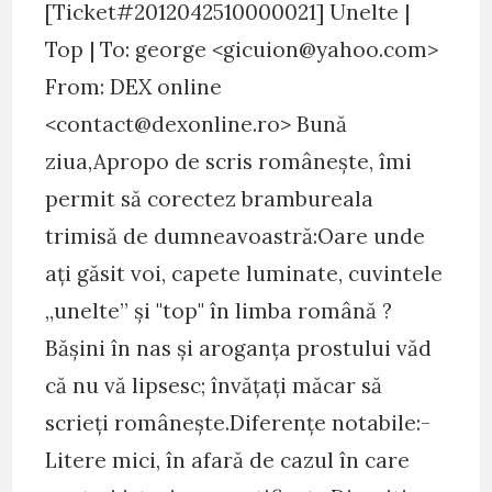
[Ticket#2012042510000021] Unelte |
Top | To: george <gicuion@yahoo.com>
From: DEX online
<contact@dexonline.ro> Bună
ziua,Apropo de scris românește, îmi
permit să corectez brambureala
trimisă de dumneavoastră:Oare unde
ați găsit voi, capete luminate, cuvintele
„unelte” și "top" în limba română ?
Bășini în nas și aroganța prostului văd
că nu vă lipsesc; învățați măcar să
scrieți românește.Diferențe notabile:-
Litere mici, în afară de cazul în care