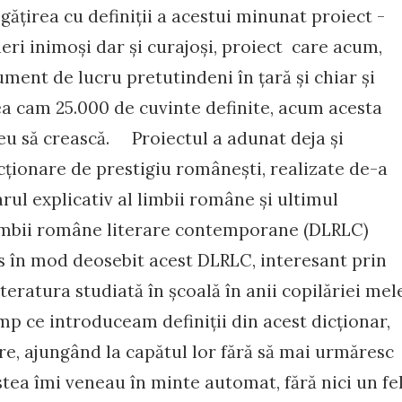
gățirea cu definiții a acestui minunat proiect -
eri inimoși dar și curajoși, proiect care acum,
rument de lucru pretutindeni în țară și chiar și
ea cam 25.000 de cuvinte definite, acum acesta
u să crească. Proiectul a adunat deja și
ionare de prestigiu românești, realizate de-a
rul explicativ al limbii române și ultimul
limbii române literare contemporane (DLRLC)
as în mod deosebit acest DLRLC, interesant prin
iteratura studiată în școală în anii copilăriei mel
p ce introduceam definiții din acest dicționar,
rare, ajungând la capătul lor fără să mai urmăresc
stea îmi veneau în minte automat, fără nici un fe