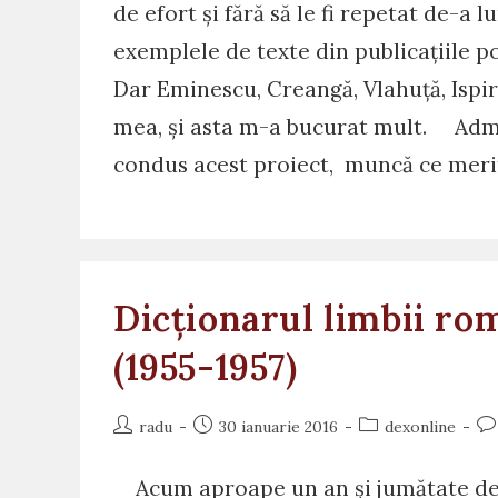
de efort și fără să le fi repetat de-a 
exemplele de texte din publicațiile poli
Dar Eminescu, Creangă, Vlahuță, Ispires
mea, și asta m-a bucurat mult. Admir
condus acest proiect, muncă ce merit
Dicționarul limbii r
(1955-1957)
Post
Post
Post
Po
radu
30 ianuarie 2016
dexonline
author:
published:
category:
co
Acum aproape un an și jumătate dexo