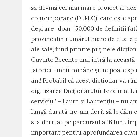
să devină cel mai mare proiect al dex
contemporane (DLRLC), care este apr
deși are „doar” 50.000 de definiții fa
provine din numărul mare de citate pe
ale sale, fiind printre puținele dicțio
Cuvinte Recente mai intră la această 
istoriei limbii române și ne poate spu
ani! Probabil că acest dicționar va ră
digitizarea Dicționarului Tezaur al 
serviciu” – Laura și Laurențiu – nu am
lungă durată, ne-am dorit să le dăm c
s-a derulat pe parcursul a 16 luni. Î
important pentru aprofundarea cuvin