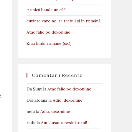
e unică banda unică?
cuvinte care ne-ar trebui și în română
Atac falic pe dexonline
Ziua limbi romane (sic!)
Comentarii Recente
Da Sunt
la
Atac falic pe dexonline
e.
DeliaIoana
la
Adio, dexonline
nelu
la
Adio, dexonline
radu
la
Am lansat newsletterul!
l