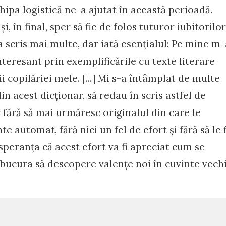
hipa logistică ne-a ajutat în această perioadă.
și, în final, sper să fie de folos tuturor iubitorilor
a scris mai multe, dar iată esențialul: Pe mine m-
teresant prin exemplificările cu texte literare
ii copilăriei mele. [...] Mi s-a întâmplat de multe
in acest dicționar, să redau în scris astfel de
r fără să mai urmăresc originalul din care le
 automat, fără nici un fel de efort și fără să le f
speranța că acest efort va fi apreciat cum se
or bucura să descopere valențe noi în cuvinte vechi