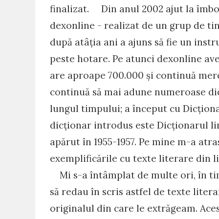
finalizat. Din anul 2002 ajut la îmbo
dexonline - realizat de un grup de tin
după atâția ani a ajuns să fie un inst
peste hotare. Pe atunci dexonline av
are aproape 700.000 și continuă mere
continuă să mai adune numeroase dicț
lungul timpului; a început cu Dicționa
dicționar introdus este Dicționarul 
apărut în 1955-1957. Pe mine m-a atr
exemplificările cu texte literare din l
Mi s-a întâmplat de multe ori, în tim
să redau în scris astfel de texte lite
originalul din care le extrăgeam. Ace