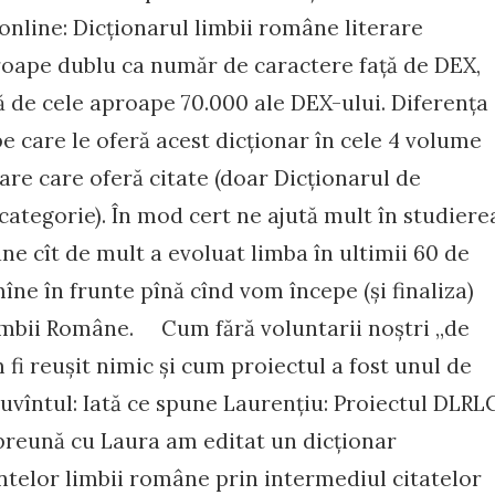
online: Dicționarul limbii române literare
oape dublu ca număr de caractere față de DEX,
ță de cele aproape 70.000 ale DEX-ului. Diferența
 care le oferă acest dicționar în cele 4 volume
nare care oferă citate (doar Dicționarul de
categorie). În mod cert ne ajută mult în studiere
ne cît de mult a evoluat limba în ultimii 60 de
mîne în frunte pînă cînd vom începe (și finaliza)
Limbii Române. Cum fără voluntarii noștri „de
 fi reușit nimic și cum proiectul a fost unul de
uvîntul: Iată ce spune Laurențiu: Proiectul DLRL
mpreună cu Laura am editat un dicționar
telor limbii române prin intermediul citatelor