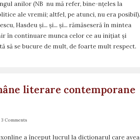
lungul anilor (NB nu mă refer, bine-nțeles la
tice ale vremii; altfel, pe atunci, nu era posibil)
cu, Hasdeu și... și... și... rămăseseră în mintea
 în continuare munca celor ce au inițiat și
ă să se bucure de mult, de foarte mult respect.
omâne literare contemporane
st
3 Comments
mments:
nline a început lucrul la dicționarul care avea