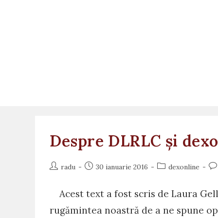
Skip
to
content
Despre DLRLC și dexo
Post
Post
Post
Po
radu
30 ianuarie 2016
dexonline
author:
published:
category:
co
Acest text a fost scris de Laura Gelln
rugămintea noastră de a ne spune opi