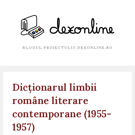
Skip
to
content
BLOGUL PROIECTULUI DEXONLINE.RO
Dicționarul limbii
române literare
contemporane (1955-
1957)