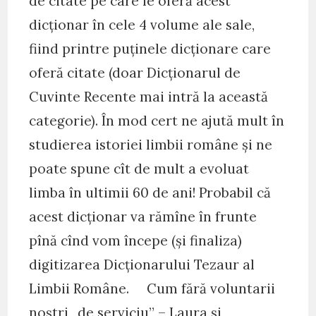
de citate pe care le oferă acest
dicționar în cele 4 volume ale sale,
fiind printre puținele dicționare care
oferă citate (doar Dicționarul de
Cuvinte Recente mai intră la această
categorie). În mod cert ne ajută mult în
studierea istoriei limbii române și ne
poate spune cît de mult a evoluat
limba în ultimii 60 de ani! Probabil că
acest dicționar va rămîne în frunte
pînă cînd vom începe (și finaliza)
digitizarea Dicționarului Tezaur al
Limbii Române. Cum fără voluntarii
noștri „de serviciu” – Laura și