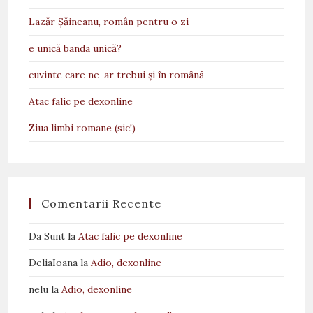
Lazăr Șăineanu, român pentru o zi
e unică banda unică?
cuvinte care ne-ar trebui și în română
Atac falic pe dexonline
Ziua limbi romane (sic!)
Comentarii Recente
Da Sunt
la
Atac falic pe dexonline
DeliaIoana
la
Adio, dexonline
nelu
la
Adio, dexonline