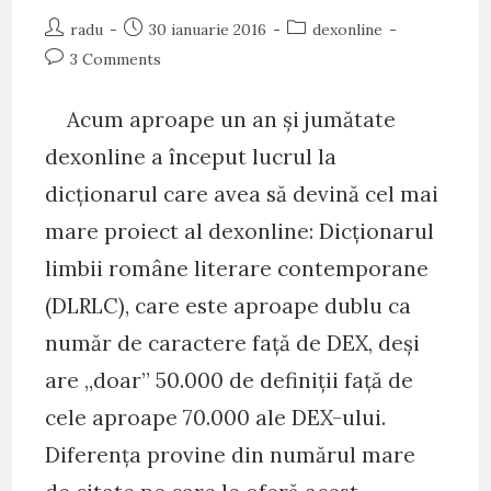
Post
Post
Post
radu
30 ianuarie 2016
dexonline
author:
published:
category:
Post
3 Comments
comments:
Acum aproape un an și jumătate
dexonline a început lucrul la
dicționarul care avea să devină cel mai
mare proiect al dexonline: Dicționarul
limbii române literare contemporane
(DLRLC), care este aproape dublu ca
număr de caractere față de DEX, deși
are „doar” 50.000 de definiții față de
cele aproape 70.000 ale DEX-ului.
Diferența provine din numărul mare