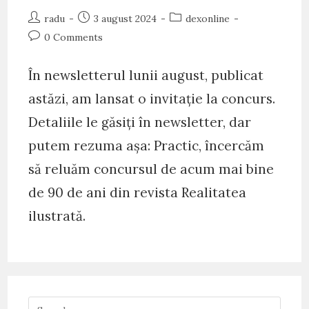
Post
Post
Post
radu
3 august 2024
dexonline
author:
published:
category:
Post
0 Comments
comments:
În newsletterul lunii august, publicat
astăzi, am lansat o invitație la concurs.
Detaliile le găsiți în newsletter, dar
putem rezuma așa: Practic, încercăm
să reluăm concursul de acum mai bine
de 90 de ani din revista Realitatea
ilustrată.