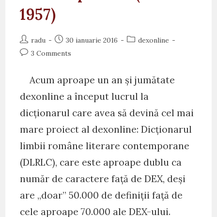
1957)
Post
Post
Post
radu
30 ianuarie 2016
dexonline
author:
published:
category:
Post
3 Comments
comments:
Acum aproape un an și jumătate
dexonline a început lucrul la
dicționarul care avea să devină cel mai
mare proiect al dexonline: Dicționarul
limbii române literare contemporane
(DLRLC), care este aproape dublu ca
număr de caractere față de DEX, deși
are „doar” 50.000 de definiții față de
cele aproape 70.000 ale DEX-ului.