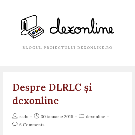
Skip
to
content
BLOGUL PROIECTULUI DEXONLINE.RO
Despre DLRLC și
dexonline
Post
Post
Post
radu
30 ianuarie 2016
dexonline
author:
published:
category:
Post
6 Comments
comments: