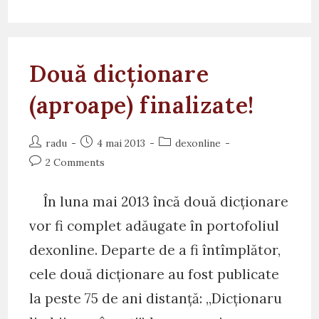
Două dicționare
(aproape) finalizate!
Post
Post
Post
radu
4 mai 2013
dexonline
author:
published:
category:
Post
2 Comments
comments:
În luna mai 2013 încă două dicționare
vor fi complet adăugate în portofoliul
dexonline. Departe de a fi întîmplător,
cele două dicționare au fost publicate
la peste 75 de ani distanță: „Dicționaru