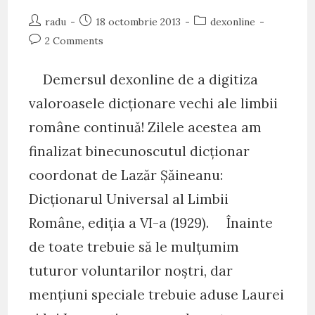
Post
Post
Post
radu
18 octombrie 2013
dexonline
author:
published:
category:
Post
2 Comments
comments:
Demersul dexonline de a digitiza
valoroasele dicționare vechi ale limbii
române continuă! Zilele acestea am
finalizat binecunoscutul dicționar
coordonat de Lazăr Șăineanu:
Dicționarul Universal al Limbii
Române, ediția a VI-a (1929). Înainte
de toate trebuie să le mulțumim
tuturor voluntarilor noștri, dar
mențiuni speciale trebuie aduse Laurei