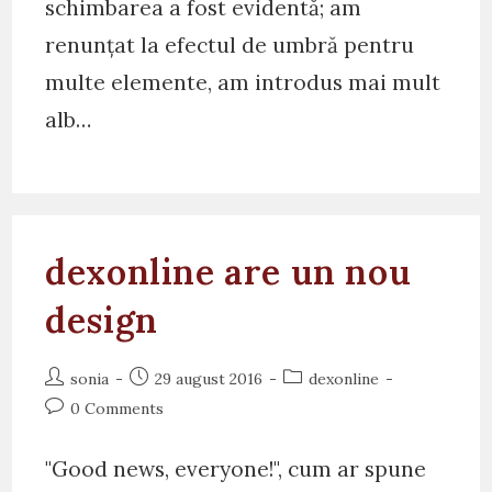
schimbarea a fost evidentă; am
renunțat la efectul de umbră pentru
multe elemente, am introdus mai mult
alb…
dexonline are un nou
design
Post
Post
Post
sonia
29 august 2016
dexonline
author:
published:
category:
Post
0 Comments
comments:
"Good news, everyone!", cum ar spune