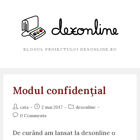
Skip
to
content
BLOGUL PROIECTULUI DEXONLINE.RO
Modul confidențial
Post
Post
Post
cata
2 mai 2017
dexonline
author:
published:
category:
Post
0 Comments
comments:
De curând am lansat la dexonline o