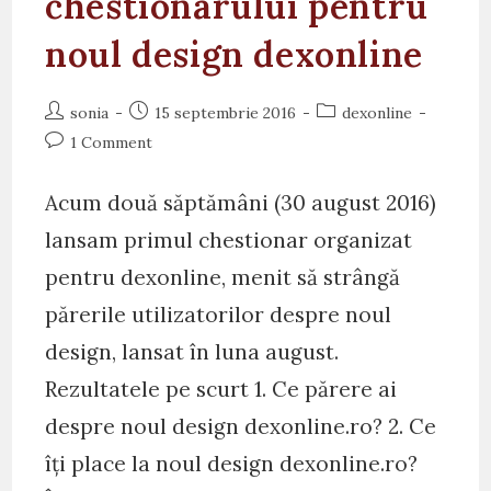
chestionarului pentru
noul design dexonline
Post
Post
Post
sonia
15 septembrie 2016
dexonline
author:
published:
category:
Post
1 Comment
comments:
Acum două săptămâni (30 august 2016)
lansam primul chestionar organizat
pentru dexonline, menit să strângă
părerile utilizatorilor despre noul
design, lansat în luna august.
Rezultatele pe scurt 1. Ce părere ai
despre noul design dexonline.ro? 2. Ce
îți place la noul design dexonline.ro?